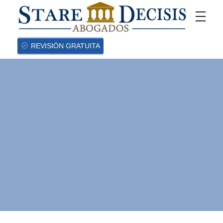
REVISIÓN GRATUITA
¿Cuánto tiempo
se tiene para
demandar en
materia laboral?