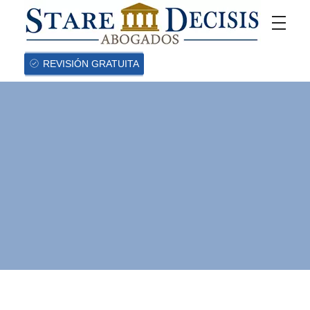
REVISIÓN GRATUITA
¿Cuándo no lo
pueden despedir
en Colombia?