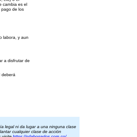
e cambia es el
 pago de los
o labora, y aun
r a disfrutar de
l deberá
ía legal ni da lugar a una ninguna clase
lantar cualquier clase de acción
 visite
https://sdabogados.com.co/