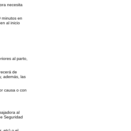
dora necesita
0 minutos en
n al inicio
iores al parto,
arecerá de
 y, además, las
por causa o con
bajadora al
 de Seguridad
 etc) o el