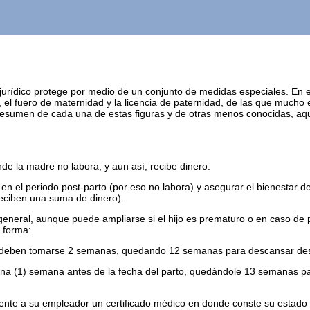
jurídico protege por medio de un conjunto de medidas especiales. En e
d, el fuero de maternidad y la licencia de paternidad, de las que much
resumen de cada una de estas figuras y de otras menos conocidas, aqu
de la madre no labora, y aun así, recibe dinero.
r en el periodo post-parto (por eso no labora) y asegurar el bienestar d
reciben una suma de dinero).
general, aunque puede ampliarse si el hijo es prematuro o en caso de p
 forma:
o), deben tomarse 2 semanas, quedando 12 semanas para descansar des
na (1) semana antes de la fecha del parto, quedándole 13 semanas pa
esente a su empleador un certificado médico en donde conste su estad