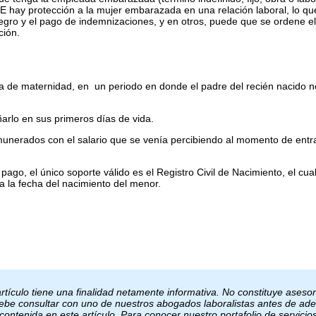
hay protección a la mujer embarazada en una relación laboral, lo qu
egro y el pago de indemnizaciones, y en otros, puede que se ordene el
ción.
ncia de maternidad, en un periodo en donde el padre del recién nacido n
ñarlo en sus primeros días de vida.
munerados con el salario que se venía percibiendo al momento de entra
ago, el único soporte válido es el Registro Civil de Nacimiento, el cua
a la fecha del nacimiento del menor.
tículo tiene una finalidad netamente informativa. No constituye asesor
 debe consultar con uno de nuestros abogados laboralistas antes de ade
contenida en este artículo. Para conocer nuestro portafolio de servicios