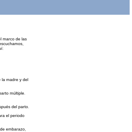
l marco de las
o escuchamos,
í:
e la madre y del
arto múltiple.
pués del parto.
ra el periodo
o de embarazo,