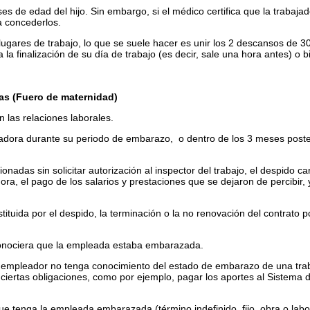
 de edad del hijo. Sin embargo, si el médico certifica que la trabaja
a concederlos.
 lugares de trabajo, lo que se suele hacer es unir los 2 descansos de 3
finalización de su día de trabajo (es decir, sale una hora antes) o bie
das (Fuero de maternidad)
 las relaciones laborales.
ajadora durante su periodo de embarazo, o dentro de los 3 meses poster
onadas sin solicitar autorización al inspector del trabajo, el despido c
adora, el pago de los salarios y prestaciones que se dejaron de percibir,
stituida por el despido, la terminación o la no renovación del contrato 
onociera que la empleada estaba embarazada.
 el empleador no tenga conocimiento del estado de embarazo de una tra
 ciertas obligaciones, como por ejemplo, pagar los aportes al Sistema
 tenga la empleada embarazada (término indefinido, fijo, obra o labor,