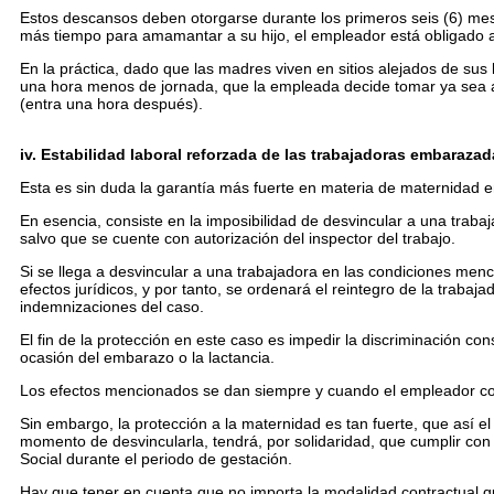
Estos descansos deben otorgarse durante los primeros seis (6) meses
más tiempo para amamantar a su hijo, el empleador está obligado 
En la práctica, dado que las madres viven en sitios alejados de sus
una hora menos de jornada, que la empleada decide tomar ya sea a la 
(entra una hora después).
iv. Estabilidad laboral reforzada de las trabajadoras embaraza
Esta es sin duda la garantía más fuerte en materia de maternidad en
En esencia, consiste en la imposibilidad de desvincular a una trab
salvo que se cuente con autorización del inspector del trabajo.
Si se llega a desvincular a una trabajadora en las condiciones menci
efectos jurídicos, y por tanto, se ordenará el reintegro de la trabaj
indemnizaciones del caso.
El fin de la protección en este caso es impedir la discriminación con
ocasión del embarazo o la lactancia.
Los efectos mencionados se dan siempre y cuando el empleador c
Sin embargo, la protección a la maternidad es tan fuerte, que así
momento de desvincularla, tendrá, por solidaridad, que cumplir con
Social durante el periodo de gestación.
Hay que tener en cuenta que no importa la modalidad contractual que