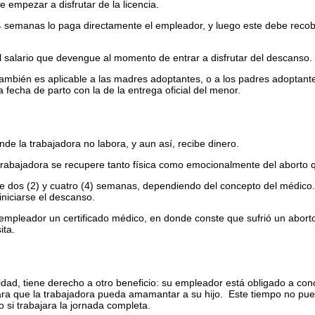
ebe empezar a disfrutar de la licencia.
4 semanas lo paga directamente el empleador, y luego este debe recob
al salario que devengue al momento de entrar a disfrutar del descanso.
también es aplicable a las madres adoptantes, o a los padres adoptant
fecha de parto con la de la entrega oficial del menor.
onde la trabajadora no labora, y aun así, recibe dinero.
a trabajadora se recupere tanto física como emocionalmente del aborto 
tre dos (2) y cuatro (4) semanas, dependiendo del concepto del médico
 iniciarse el descanso.
 empleador un certificado médico, en donde conste que sufrió un abort
ita.
idad, tiene derecho a otro beneficio: su empleador está obligado a con
para que la trabajadora pueda amamantar a su hijo. Este tiempo no pu
 si trabajara la jornada completa.