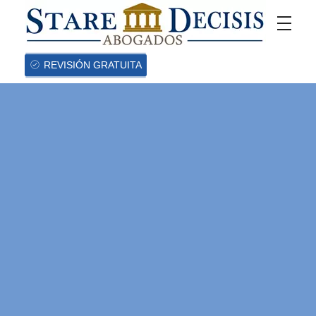
REVISIÓN GRATUITA
CASOS DE
ÉXITO
Exitosa reclamación
judicial vs IDEMIA