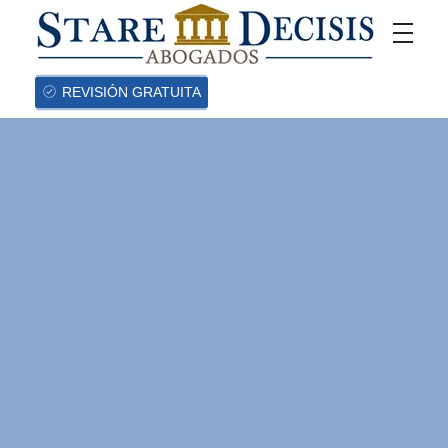
REVISIÓN GRATUITA
Todo lo que
debe saber sobre
la prima de
servicios que se
debe pagar este
mes de junio