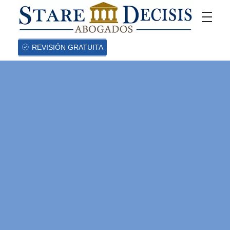
REVISIÓN GRATUITA
CASOS DE
ÉXITO
Sentencia favorable
que declaró nulidad de