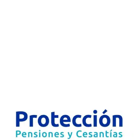
pensiones que deseaba
anular su vinculación a
esta conocida AFP y
volver al régimen
administrado por
Colpensiones.