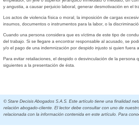
empleador, un jefe o superior jerárquico inmediato o mediato, un com
y angustia, a causar perjuicio laboral, generar desmotivación en el tr
Los actos de violencia física o moral, la imposición de cargas excesiva
insumos, documentos o instrumentos para la labor, o la discriminac
Cuando una persona considera que es víctima de este tipo de conducta
del trabajo. Si se llegare a encontrar responsable al acusado, se p
y/o el pago de una indemnización por despido injusto si quien fuera
Para evitar retaliaciones, el despido o desvinculación de la persona 
siguientes a la presentación de ésta.
© Stare Decisis Abogados S.A.S. Este artículo tiene una finalidad ne
relación abogado-cliente. El lector debe consultar con uno de nuestr
relacionada con la información contenida en este artículo. Para conoc