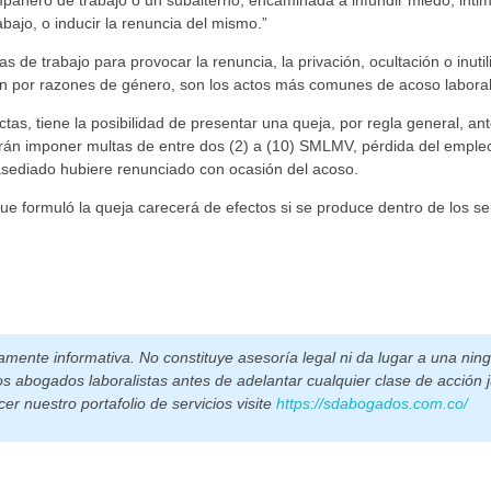
pañero de trabajo o un subalterno, encaminada a infundir miedo, intimi
abajo, o inducir la renuncia del mismo.”
s de trabajo para provocar la renuncia, la privación, ocultación o inutil
ión por razones de género, son los actos más comunes de acoso laboral
s, tiene la posibilidad de presentar una queja, por regla general, ant
odrán imponer multas de entre dos (2) a (10) SMLMV, pérdida del emple
 asediado hubiere renunciado con ocasión del acoso.
que formuló la queja carecerá de efectos si se produce dentro de los s
tamente informativa. No constituye asesoría legal ni da lugar a una nin
os abogados laboralistas antes de adelantar cualquier clase de acción j
er nuestro portafolio de servicios visite
https://sdabogados.com.co/