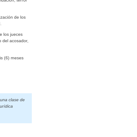
dación, terror
ización de los
.
e los jueces
o del acosador,
eis (6) meses
guna clase de
urídica