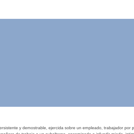
uede hacer en c
laboral?
rsistente y demostrable, ejercida sobre un empleado, trabajador por 