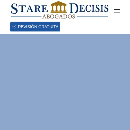
REVISIÓN GRATUITA
¿Puede el
empleador
descontar del
salario de sus
trabajadores el
valor de los daños
que éste ocasione