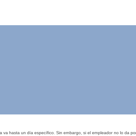
ión si usted ti
e trabajo a térm
ia va hasta un día específico. Sin embargo, si el empleador no lo da p