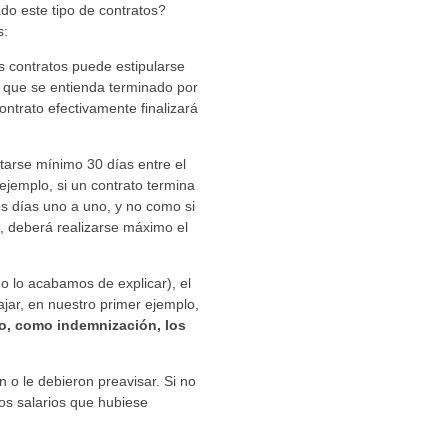
do este tipo de contratos?
s:
s contratos puede estipularse
a que se entienda terminado por
ntrato efectivamente finalizará
tarse mínimo 30 días entre el
 ejemplo, si un contrato termina
s días uno a uno, y no como si
o, deberá realizarse máximo el
mo lo acabamos de explicar), el
ajar, en nuestro primer ejemplo,
do, como indemnización, los
n o le debieron preavisar. Si no
os salarios que hubiese