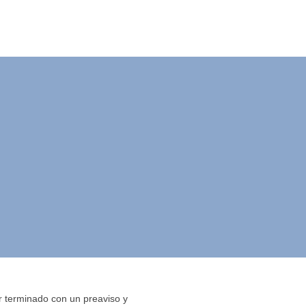
ene o tuvo
ino fijo.
or terminado con un preaviso y