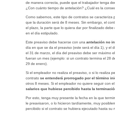
de manera correcta, puede que el trabajador tenga de
¿Con cuánto tiempo de antelación? ¿Cuál es la conse
Como sabemos, este tipo de contratos se caracteriza p
que la duración será de 8 meses. Sin embargo, el cont
el plazo, la parte que lo quiera dar por finalizado debe
en el día estipulado.
Este preaviso debe hacerse con una
antelación no inf
día en que se da el preaviso (este será el día 1), y el 
el 31 de marzo, el día del preaviso debe ser máximo e
fueran un mes (ejemplo: si un contrato termina el 28 d
29 de enero).
Si el empleador no realiza el preaviso, o si lo realiza 
contrato
se entenderá prorrogado por el término in
otros 8 meses. Si el empleador no quiere seguir con el
salarios que hubiese percibido hasta la terminació
Por esto, tenga muy presente la fecha en la que termina
le preavisaron, o lo hicieron tardíamente, muy posibl
percibido si el contrato se hubiera ejecutado hasta su n