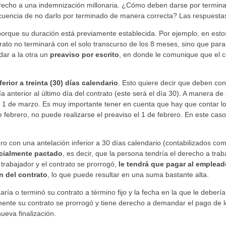
recho a una indemnización millonaria. ¿Cómo deben darse por termina
cuencia de no darlo por terminado de manera correcta? Las respuesta
orque su duración está previamente establecida. Por ejemplo, en esto
rato no terminará con el solo transcurso de los 8 meses, sino que par
 dar a la otra un
preaviso por escrito
, en donde le comunique que el co
erior a treinta (30) días calendario
. Esto quiere decir que deben con
día anterior al último día del contrato (este será el día 30). A manera de
l 1 de marzo. Es muy importante tener en cuenta que hay que contar lo
e febrero, no puede realizarse el preaviso el 1 de febrero. En este cas
pero con una antelación inferior a 30 días calendario (contabilizados co
icialmente pactado
, es decir, que la persona tendría el derecho a trab
 trabajador y el contrato se prorrogó,
le tendrá que pagar al emplea
n del contrato
, lo que puede resultar en una suma bastante alta.
ría o terminó su contrato a término fijo y la fecha en la que le debería
emente su contrato se prorrogó y tiene derecho a demandar el pago de l
ueva finalización.