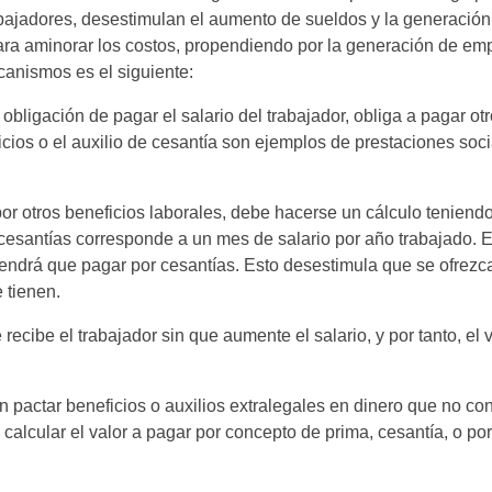
rabajadores, desestimulan el aumento de sueldos y la generació
ra aminorar los costos, propendiendo por la generación de emp
anismos es el siguiente:
ligación de pagar el salario del trabajador, obliga a pagar otr
icios o el auxilio de cesantía son ejemplos de prestaciones soc
or otros beneficios laborales, debe hacerse un cálculo teniend
e cesantías corresponde a un mes de salario por año trabajado. E
tendrá que pagar por cesantías. Esto desestimula que se ofrezc
 tienen.
be el trabajador sin que aumente el salario, y por tanto, el v
 pactar beneficios o auxilios extralegales en dinero que no con
e calcular el valor a pagar por concepto de prima, cesantía, o por