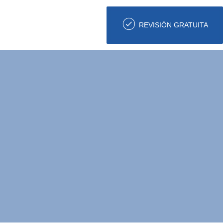
REVISIÓN GRATUITA
las comisiones
estaciones y
ato laboral?