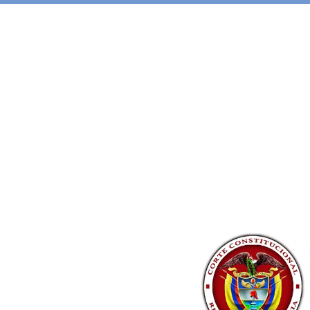
SENTENCIA FAVOR
A través de una
abogados lograr
puedan solicita