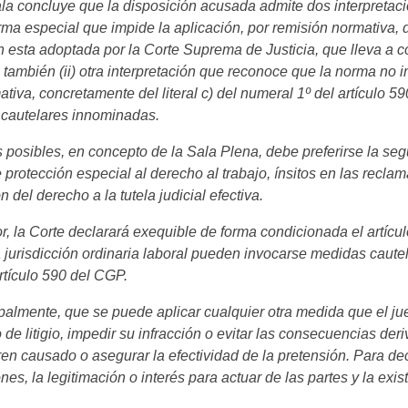
la concluye que la disposición acusada admite dos interpretaci
rma especial que impide la aplicación, por remisión normativa,
 esta adoptada por la Corte Suprema de Justicia, que lleva a co
o también (ii) otra interpretación que reconoce que la norma no 
tiva, concretamente del literal c) del numeral 1º del artículo 59
 cautelares innominadas.
 posibles, en concepto de la Sala Plena, debe preferirse la se
e protección especial al derecho al trabajo, ínsitos en las recla
n del derecho a la tutela judicial efectiva.
r, la Corte declarará exequible de forma condicionada el artícu
 jurisdicción ordinaria laboral pueden invocarse medidas caute
artículo 590 del CGP.
cipalmente, que se puede aplicar cualquier otra medida que el j
 de litigio, impedir su infracción o evitar las consecuencias de
en causado o asegurar la efectividad de la pretensión. Para dec
ones, la legitimación o interés para actuar de las partes y la ex