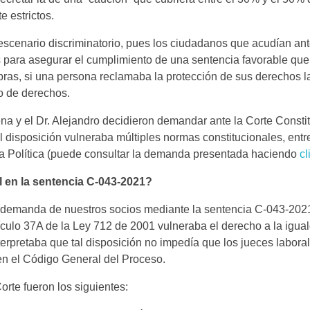
te estrictos.
escenario discriminatorio, pues los ciudadanos que acudían ante
 para asegurar el cumplimiento de una sentencia favorable que
abras, si una persona reclamaba la protección de sus derechos l
po de derechos.
na y el Dr. Alejandro decidieron demandar ante la Corte Constitu
disposición vulneraba múltiples normas constitucionales, entre 
arta Política (puede consultar la demanda presentada haciendo
cl
l en la sentencia C-043-2021?
a demanda de nuestros socios mediante la sentencia C-043-2021.
culo 37A de la Ley 712 de 2001 vulneraba el derecho a la igual
nterpretaba que tal disposición no impedía que los jueces labor
en el Código General del Proceso.
orte fueron los siguientes: