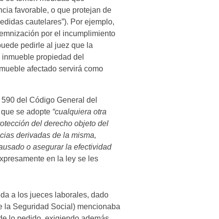
cia favorable, o que protejan de
didas cautelares”). Por ejemplo,
demnización por el incumplimiento
 puede pedirle al juez que la
n inmueble propiedad del
inmueble afectado servirá como
o 590 del Código General del
 que se adopte
“cualquiera otra
otección del derecho objeto del
encias derivadas de la misma,
ausado o asegurar la efectividad
xpresamente en la ley se les
da a los jueces laborales, dado
 de la Seguridad Social) mencionaba
 de lo pedido, exigiendo además