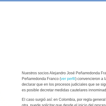
ABLE
 demanda de inconstitucional
on que en los procesos labor
rse medidas cautelares innom
Nuestros socios Alejandro José Peñarredonda Fra
Peñarredonda Franco (
ver perfil
) convencieron a l
declarar que en los procesos judiciales que se sig
es posible decretar medidas cautelares innomina
El caso surgió así: en Colombia, por regla gene
otra, puede solicitar que desde el inicio del pro