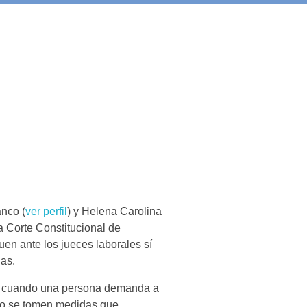
idad, nuestros
ales del país
inadas.
nco (
ver perfil
) y Helena Carolina
a Corte Constitucional de
uen ante los jueces laborales sí
das.
ral cuando una persona demanda a
ceso se tomen medidas que