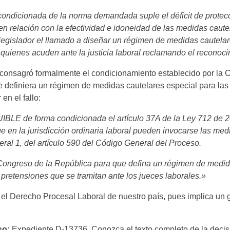
condicionada de la norma demandada suple el déficit de protecci
l en relación con la efectividad e idoneidad de las medidas caut
 legislador el llamado a diseñar un régimen de medidas cautelar
e quienes acuden ante la justicia laboral reclamando el reconoc
a consagró formalmente el condicionamiento establecido por la C
 definiera un régimen de medidas cautelares especial para las 
en el fallo:
E de forma condicionada el artículo 37A de la Ley 712 de 20
ue en la jurisdicción ordinaria laboral pueden invocarse las m
umeral 1, del artículo 590 del Código General del Proceso.
eso de la República para que defina un régimen de medidas
s pretensiones que se tramitan ante los jueces laborales.»
n el Derecho Procesal Laboral de nuestro país, pues implica un 
so:
Expediente D-13736. Conozca el texto completo de la decis