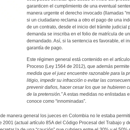
garanticen el cumplimiento de una eventual senten
manera urgente el derecho invocado (llamadas “me
si un ciudadano reclama a otro el pago de una in
de un contrato, desde el inicio del trámite judicial
demanda se inscriba en el folio de matrícula de u
demandado. Así, si la sentencia es favorable, el 
garantía de pago.
Este régimen general está contenido en el artícul
Proceso (Ley 1564 de 2012), que además permite
medida que el juez encuentre razonable para la pr
litigio, impedir su infracción o evitar las consecu
prevenir daños, hacer cesar los que se hubieren c
de la pretensión.”
A estas medidas no enlistadas e
conoce como “innominadas”.
 de manera general los jueces en Colombia no le estaba permiti
de 2001 (actual artículo 85A del Código Procesal del Trabajo y
cretar la de una “caución” que cubriera entre el 30% y el 50%