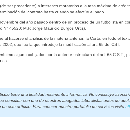
(de ser procedente) a intereses moratorios a la tasa máxima de crédito
terminación del contrato hasta cuando se efectúe el pago.
 noviembre del año pasado dentro de un proceso de un futbolista en co
 o N° 45523; M.P. Jorge Mauricio Burgos Ortiz).
l hacerse el análisis de la materia anterior, la Corte, en todo el texto,
2002, que fue la que introdujo la modificación al art. 65 del CST.
ínimo siguen cobijados por la anterior estructura del art. 65 C.S.T., pu
rios.
ículo tiene una finalidad netamente informativa. No constituye asesoría
ebe consultar con uno de nuestros abogados laboralistas antes de adela
en este artículo. Para conocer nuestro portafolio de servicios visite
ht