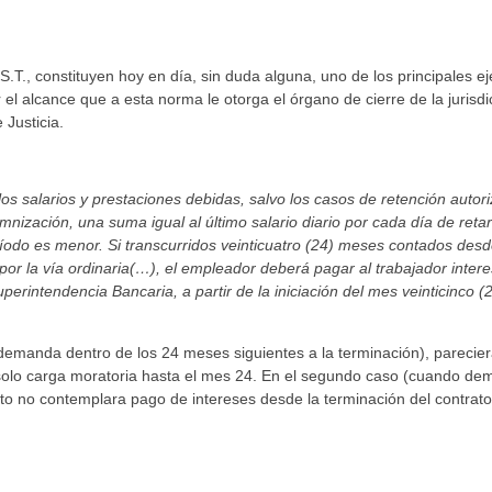
.T., constituyen hoy en día, sin duda alguna, uno de los principales 
l alcance que a esta norma le otorga el órgano de cierre de la jurisdi
 Justicia.
los salarios y prestaciones debidas, salvo los casos de retención autor
nización, una suma igual al último salario diario por cada día de reta
eríodo es menor. Si transcurridos veinticuatro (24) meses contados desd
 por la vía ordinaria(…), el empleador deberá pagar al trabajador inter
uperintendencia Bancaria, a partir de la iniciación del mes veinticinco (
e demanda dentro de los 24 meses siguientes a la terminación), parecier
solo carga moratoria hasta el mes 24. En el segundo caso (cuando d
to no contemplara pago de intereses desde la terminación del contrato,