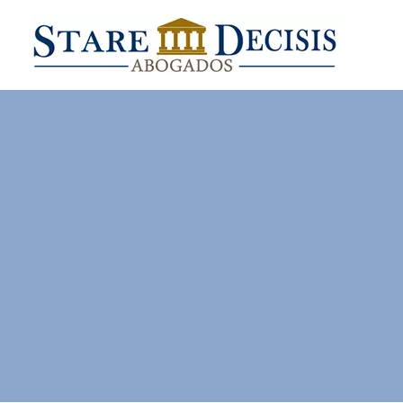
¿Cómo int
Justicia la s
el art. 65 del