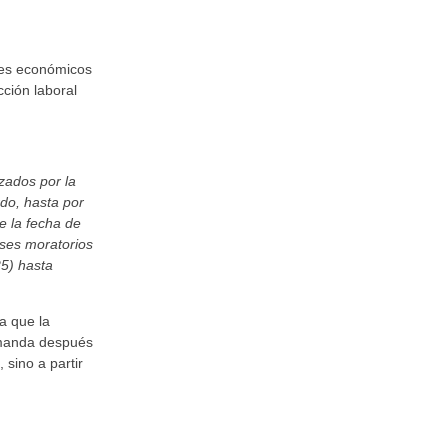
ejes económicos
cción laboral
izados por la
rdo, hasta por
e la fecha de
eses moratorios
25) hasta
a que la
emanda después
 sino a partir