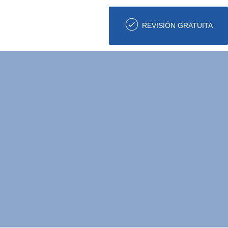
REVISIÓN GRATUITA
e Suprema de
 consagrada en
vo del Trabajo?